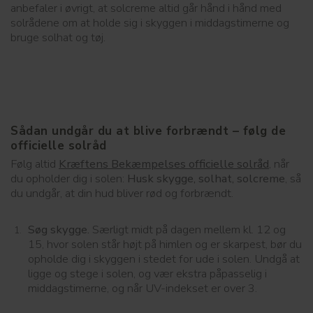
anbefaler i øvrigt, at solcreme altid går hånd i hånd med
solrådene om at holde sig i skyggen i middagstimerne og
bruge solhat og tøj.
Sådan undgår du at blive forbrændt – følg de
officielle solråd
Følg altid
Kræftens Bekæmpelses officielle solråd
, når
du opholder dig i solen:
Husk skygge, solhat, solcreme
, så
du undgår, at din hud bliver rød og forbrændt.
Søg skygge.
Særligt midt på dagen mellem kl. 12 og
15, hvor solen står højt på himlen og er skarpest, bør du
opholde dig i skyggen i stedet for ude i solen. Undgå at
ligge og stege i solen, og vær ekstra påpasselig i
middagstimerne, og når UV-indekset er over 3.