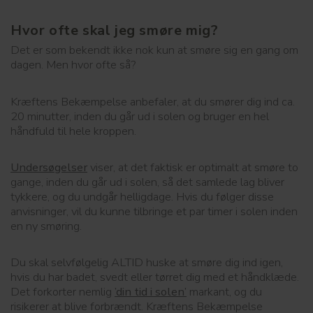
Hvor ofte skal jeg smøre mig?
Det er som bekendt ikke nok kun at smøre sig en gang om
dagen. Men hvor ofte så?
Kræftens Bekæmpelse anbefaler, at du smører dig ind ca.
20 minutter, inden du går ud i solen og bruger en hel
håndfuld til hele kroppen.
Undersøgelser
viser, at det faktisk er optimalt at smøre to
gange, inden du går ud i solen, så det samlede lag bliver
tykkere, og du undgår helligdage. Hvis du følger disse
anvisninger, vil du kunne tilbringe et par timer i solen inden
en ny smøring.
Du skal selvfølgelig ALTID huske at smøre dig ind igen,
hvis du har badet, svedt eller tørret dig med et håndklæde.
Det forkorter nemlig
’din tid i solen’
markant, og du
risikerer at blive forbrændt. Kræftens Bekæmpelse