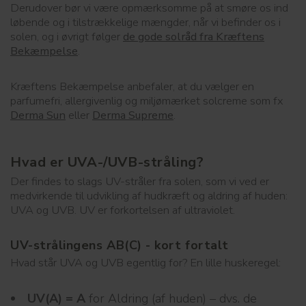
Derudover bør vi være opmærksomme på at smøre os ind
løbende og i tilstrækkelige mængder, når vi befinder os i
solen, og i øvrigt følger
de gode solråd fra Kræftens
Bekæmpelse
.
Kræftens Bekæmpelse anbefaler, at du vælger en
parfumefri, allergivenlig og miljømærket solcreme som fx
Derma Sun
eller
Derma Supreme
.
Hvad er UVA-/UVB-stråling?
Der findes to slags UV-stråler fra solen, som vi ved er
medvirkende til udvikling af hudkræft og aldring af huden:
UVA og UVB. UV er forkortelsen af ultraviolet.
UV-strålingens AB(C) - kort fortalt
Hvad står UVA og UVB egentlig for? En lille huskeregel:
UV(A) = A
for Aldring (af huden) – dvs. de