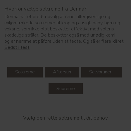
Hvorfor vælge solcreme fra Derma?
Derma har et bredt udvalg af rene, allergivenlige og
miljømærkede solcremer til krop og ansigt, baby, børn og
voksne, som ikke blot beskytter effektivt mod solens
skadelige stråler. De beskytter også mod unødig kemi
og er nemme at påføre uden at fedte. Og så er flere
kåret
Bedst i test
.
Solcreme
Aftersun
Selvbruner
Supreme
Vælg den rette solcreme til dit behov