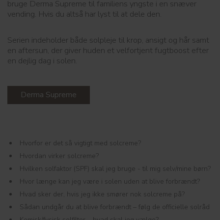
bruge Derma Supreme til familiens yngste i en snæver
vending. Hvis du altså har lyst til at dele den.
Serien indeholder både solpleje til krop, ansigt og hår samt
en aftersun, der giver huden et velfortjent fugtboost efter
en dejlig dag i solen.
Derma Supreme
Hvorfor er det så vigtigt med solcreme?
Hvordan virker solcreme?
Hvilken solfaktor (SPF) skal jeg bruge - til mig selv/mine børn?
Hvor længe kan jeg være i solen uden at blive forbrændt?
Hvad sker der, hvis jeg ikke smører nok solcreme på?
Sådan undgår du at blive forbrændt – følg de officielle solråd
Kemisk/fysisk solfilter – hvad skal jeg vælge?