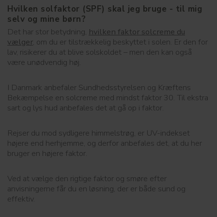
Hvilken solfaktor (SPF) skal jeg bruge - til mig
selv og mine børn?
Det har stor betydning,
hvilken faktor solcreme du
vælger
, om du er tilstrækkelig beskyttet i solen. Er den for
lav, risikerer du at blive solskoldet – men den kan også
være unødvendig høj.
I Danmark anbefaler Sundhedsstyrelsen og Kræftens
Bekæmpelse en solcreme med mindst faktor 30. Til ekstra
sart og lys hud anbefales det at gå op i faktor.
Rejser du mod sydligere himmelstrøg, er UV-indekset
højere end herhjemme, og derfor anbefales det, at du her
bruger en højere faktor.
Ved at vælge den rigtige faktor og smøre efter
anvisningerne får du en løsning, der er både sund og
effektiv.