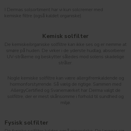
I Dermas solsortiment har vi kun solcremer med
kemiske filtre (også kaldet organiske).
Kemisk solfilter
De kemiske/organiske solfiltre kan ikke ses og er nemme at
smøre på huden. De virker i de yderste hudlag, absorberer
UV-strålerne og beskytter således mod solens skadelige
stråler.
Nogle kemiske solfiltre kan være allergifremkaldende og
hormonforstyrrende. Så vælg de rigtige. Sammen med
AllergyCertified og Svanemærket har Derma valgt de
solfiltre, der er mest skånsomme i forhold til sundhed og
miljø.
Fysisk solfilter
De fysiske solfiltre kaldes også mineralske. De lægger sig