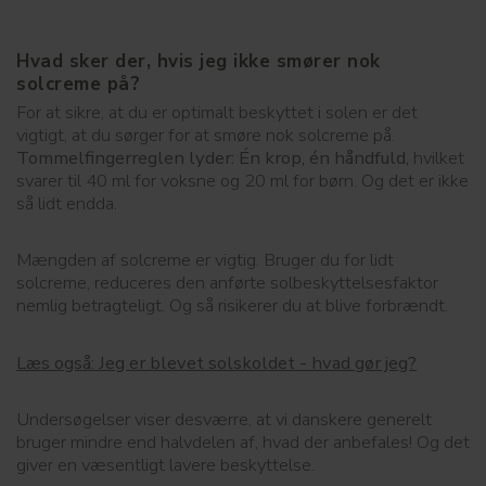
Hvad sker der, hvis jeg ikke smører nok
solcreme på?
For at sikre, at du er optimalt beskyttet i solen er det
vigtigt, at du sørger for at smøre nok solcreme på.
Tommelfingerreglen lyder: Én krop, én håndfuld,
hvilket
svarer til 40 ml for voksne og 20 ml for børn. Og det er ikke
så lidt endda.
Mængden af solcreme er vigtig. Bruger du for lidt
solcreme, reduceres den anførte solbeskyttelsesfaktor
nemlig betragteligt. Og så risikerer du at blive forbrændt.
Læs også: Jeg er blevet solskoldet - hvad gør jeg?
Undersøgelser viser desværre, at vi danskere generelt
bruger mindre end halvdelen af, hvad der anbefales! Og det
giver en væsentligt lavere beskyttelse.