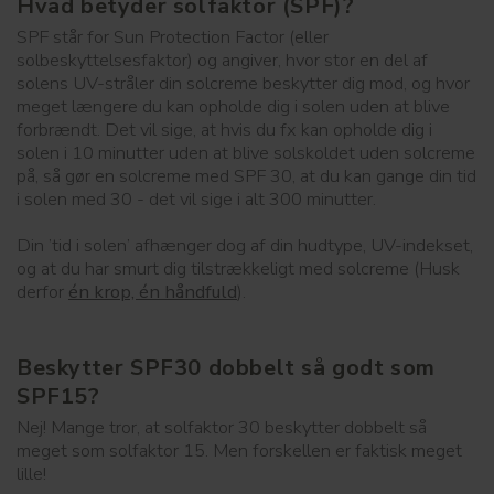
Hvad betyder solfaktor (SPF)?
SPF står for Sun Protection Factor (eller
solbeskyttelsesfaktor) og angiver, hvor stor en del af
solens UV-stråler din solcreme beskytter dig mod, og hvor
meget længere du kan opholde dig i solen uden at blive
forbrændt. Det vil sige, at hvis du fx kan opholde dig i
solen i 10 minutter uden at blive solskoldet uden solcreme
på, så gør en solcreme med SPF 30, at du kan gange din tid
i solen med 30 - det vil sige i alt 300 minutter.
Din ’tid i solen’ afhænger dog af din hudtype, UV-indekset,
og at du har smurt dig tilstrækkeligt med solcreme (Husk
derfor
én krop, én håndfuld
).
Beskytter SPF30 dobbelt så godt som
SPF15?
Nej! Mange tror, at solfaktor 30 beskytter dobbelt så
meget som solfaktor 15. Men forskellen er faktisk meget
lille!