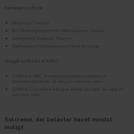
​​Kemiske solfiltre
Ethylhexyl Triazone
Bis-Ethylhexyloxyphenol Methoxyphenyl Triazine
Diethylhexyl Butamido Triazone
Diethylamino Hydroxybenzoyl Hexyl Benzoate
Undgå solfiltret 4-MBC!
Solfiltret 4-MBC (4-methylbenzylidenecamphor) er
hormonforstyrrende, så vælg en solcreme uden.
Solfiltret Octocrylene kan give allergi hos børn, så vælg en
solcreme uden.
Solcreme, der belaster havet mindst
muligt