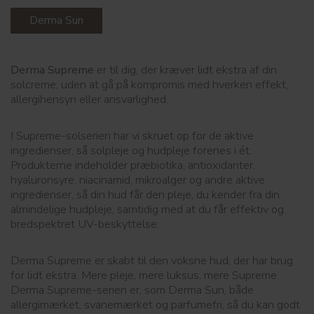
Derma Sun
Derma Supreme
er til dig, der kræver lidt ekstra af din
solcreme, uden at gå på kompromis med hverken effekt,
allergihensyn eller ansvarlighed.
I Supreme-solserien har vi skruet op for de aktive
ingredienser, så solpleje og hudpleje forenes i ét.
Produkterne indeholder præbiotika, antioxidanter,
hyaluronsyre, niacinamid, mikroalger og andre aktive
ingredienser, så din hud får den pleje, du kender fra din
almindelige hudpleje, samtidig med at du får effektiv og
bredspektret UV-beskyttelse.
Derma Supreme er skabt til den voksne hud, der har brug
for lidt ekstra. Mere pleje, mere luksus, mere Supreme.
Derma Supreme-serien er, som Derma Sun, både
allergimærket, svanemærket og parfumefri, så du kan godt