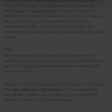
solcreme. Det er UV-strålerne, og dem kan man ikke se
med det blotte øje. UV-strålernes styrke varierer alt
afhængig af tidspunkt på dagen, og hvor i verden du
befinder dig. Jo tættere på ækvator vi kommer, jo højere
bliver UV-indekset, altså den mængde af solens
ultraviolette stråler, som når ned til jorden. Når UV-
indekset er højt, skal vi beskytte huden bedre, end når det
er lavt.
TIP!
Vær opmærksom på, at solens stråler reflekteres af
overflader som sand, vand, beton og græs, så selvom du
sidder i skyggen på stranden eller i haven, kan du godt
blive forbrændt.
Du kan nemt holde dig opdateret på dagens UV-stråling
med
den gratis app ’UV-indeks’
, og få en advarsel om,
hvornår der er behov for solcreme. Du kan også finde
dagens UV-indeks i de fleste vejr-apps.