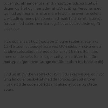
bliver rød, afhænger bl.a. af din hudtype, tidspunktet på
dagen og året og mængden af UV-stråling. Personer med
lys hud og fregner er ofte mere følsomme over for solens
UV-stråling, mens personer med mørk hud har et naturligt
forsvar mod solen, men kan også blive solskoldede og få
solskader.
Hvis du har sart hud (hudtype 1) og er i solen mellem kl.
12-15 uden solbeskyttelse ved UV-indeks 7, risikerer du
at blive solskoldet allerede efter cirka 15 minutter. Læs
mere om de seks forskellige hudtyper i artiklen her:
Din
hudtype afgør, hvor længe du tåler solen (netdoktor.dk)
.
Find ud af,
hvilken solfaktor (SPF) du skal vælge
, og hvor
lang tid du er beskyttet med de forskellige solfaktorer.
Husk altid
de gode solråd
samt aldrig at ligge og stege i
solen.