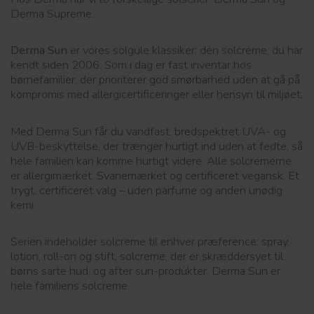
Derma Supreme.
Derma Sun
er vores solgule klassiker: den solcreme, du har
kendt siden 2006. Som i dag er fast inventar hos
børnefamilier, der prioriterer god smørbarhed uden at gå på
kompromis med allergicertificeringer eller hensyn til miljøet.
Med Derma Sun får du vandfast, bredspektret UVA- og
UVB-beskyttelse, der trænger hurtigt ind uden at fedte, så
hele familien kan komme hurtigt videre. Alle solcremerne
er allergimærket, Svanemærket og certificeret vegansk. Et
trygt, certificeret valg – uden parfume og anden unødig
kemi.
Serien indeholder solcreme til enhver præference: spray,
lotion, roll-on og stift, solcreme, der er skræddersyet til
børns sarte hud, og after sun-produkter. Derma Sun er
hele familiens solcreme.