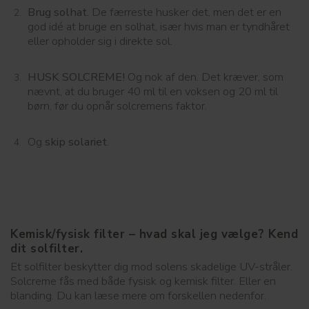
Brug solhat.
De færreste husker det, men det er en
god idé at bruge en solhat, især hvis man er tyndhåret
eller opholder sig i direkte sol.
HUSK SOLCREME!
Og nok af den. Det kræver, som
nævnt, at du bruger 40 ml til en voksen og 20 ml til
børn, før du opnår solcremens faktor.
Og
skip solariet
.
Kemisk/fysisk filter – hvad skal jeg vælge? Kend
dit solfilter.
Et solfilter beskytter dig mod solens skadelige UV-stråler.
Solcreme fås med både fysisk og kemisk filter. Eller en
blanding. Du kan læse mere om forskellen nedenfor.