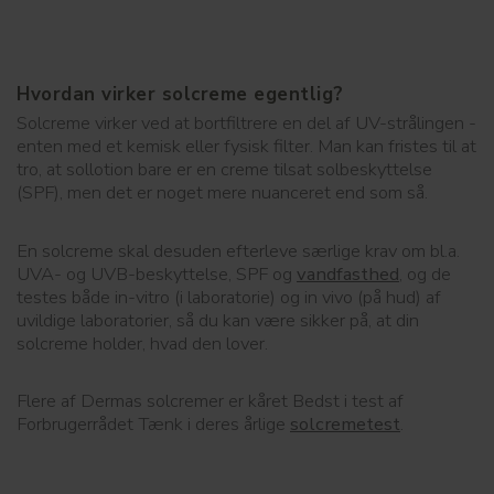
Hvordan virker solcreme egentlig?
Solcreme virker ved at bortfiltrere en del af UV-strålingen -
enten med et kemisk eller fysisk filter. Man kan fristes til at
tro, at sollotion bare er en creme tilsat solbeskyttelse
(SPF), men det er noget mere nuanceret end som så.
En solcreme skal desuden efterleve særlige krav om bl.a.
UVA- og UVB-beskyttelse, SPF og
vandfasthed
, og de
testes både in-vitro (i laboratorie) og in vivo (på hud) af
uvildige laboratorier, så du kan være sikker på, at din
solcreme holder, hvad den lover.
Flere af Dermas solcremer er kåret Bedst i test af
Forbrugerrådet Tænk i deres årlige
solcremetest
.