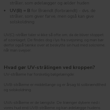
stråler, som ødelægger og ælder huden
UV(B) = B
for Brændt (forbrændt) - dvs. de
stråler, som giver farve, men også kan give
solskoldning
UV(C)-stråler taler vi ikke så ofte om, da de bliver stoppet
af ozonlaget. De findes dog i lys fra svejsning, og man bør
derfor også tænke over at beskytte sin hud med solcreme,
når man svejser.
Hvad gør UV-strålingen ved kroppen?
UV-strålerne har forskellig bølgelængde:
UVB-strålerne er middellange og er årsag til solbrændthed
og solskoldning.
UVA-strålerne er de længste. De trænger dybere ned i
vores hud end UVB-strålerne og kan ødelægge hudens