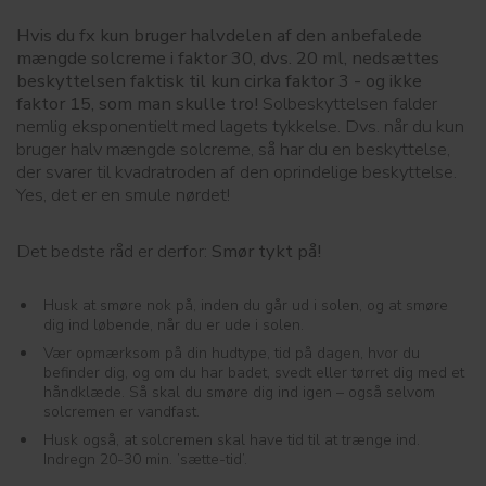
Hvis du fx kun bruger halvdelen af den anbefalede
mængde solcreme i faktor 30, dvs. 20 ml, nedsættes
beskyttelsen faktisk til kun cirka faktor 3 - og ikke
faktor 15, som man skulle tro!
Solbeskyttelsen falder
nemlig eksponentielt med lagets tykkelse. Dvs. når du kun
bruger halv mængde solcreme, så har du en beskyttelse,
der svarer til kvadratroden af den oprindelige beskyttelse.
Yes, det er en smule nørdet!
Det bedste råd er derfor:
Smør tykt på!
Husk at smøre nok på, inden du går ud i solen, og at smøre
dig ind løbende, når du er ude i solen.
Vær opmærksom på din hudtype, tid på dagen, hvor du
befinder dig, og om du har badet, svedt eller tørret dig med et
håndklæde. Så skal du smøre dig ind igen – også selvom
solcremen er vandfast.
Husk også, at solcremen skal have tid til at trænge ind.
Indregn 20-30 min. ’sætte-tid’.