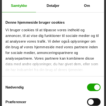
The Vegan Society
Samtykke
Detaljer
Om
Veganmærket fra The Vegan Society, eller
solsikkemærket, som det også kaldes, er et registreret
varemærke og en international anerkendt standard for
Denne hjemmeside bruger cookies
veganske produkter. Veganmærket er din garanti for, at
Vi bruger cookies til at tilpasse vores indhold og
produkterne er fremstillet helt uden animalske
annoncer, til at vise dig funktioner til sociale medier og til
ingredienser og biprodukter (så som bivoks (Cera Alba),
uldfedt fra får (Lanolin) og honning (Mel)) og at udviklings-
at analysere vores trafik. Vi deler også oplysninger om
og produktionsprocessen for produktet foregår helt uden,
din brug af vores hjemmeside med vores partnere inden
at der testes på dyr.
for sociale medier, annonceringspartnere og
analysepartnere. Vores partnere kan kombinere disse
Veganmærket blev grundlagt af den veganske forening,
data med andre oplysninger, du har givet dem, eller som
The Vegan Society, i England i 1944 for at fremme og
de har indsamlet fra din brug af deres tjenester.
støtte vegansk og plantebaseret levevis. I dag bærer
tusindvis af veganske produkter veganmærket - lige fra
Samtykkevalg
fødevarer til rengørings- og skønhedsprodukter.
Nødvendig
Langt størstedelen af Dermas produkter er veganske og
baseret på vegetabilske ingredienser. For at tydeliggøre
Præferencer