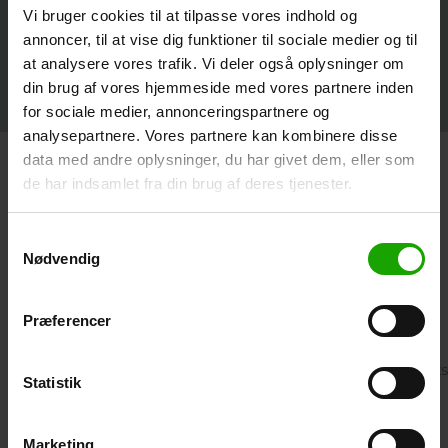
Vi bruger cookies til at tilpasse vores indhold og
info@dermapharm.dk
annoncer, til at vise dig funktioner til sociale medier og til
+ 45 86 47 77 44
at analysere vores trafik. Vi deler også oplysninger om
din brug af vores hjemmeside med vores partnere inden
for sociale medier, annonceringspartnere og
analysepartnere. Vores partnere kan kombinere disse
data med andre oplysninger, du har givet dem, eller som
Kontakt os, og lad os hjælpe
de har indsamlet fra din brug af deres tjenester.
Fandt du ikke svaret på dit spørgsmål
her
? Så
henvend dig direkte til den afdeling/medarbejder, som
Samtykkevalg
sidder med det område, henvendelsen drejer sig om
Nødvendig
Produkt/Emballage/Anvendelse:
Præferencer
info@dermapharm.dk
Kvalitet og
reklamationer:
Reklamationer@dermapharm.dk
(Kvalitet
Statistik
Marketing/ sponsorater:
mb@dermapharm.dk
(Marketingchef Mette
Bohnstedt)
Marketing