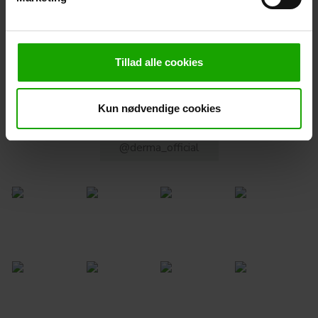
Distribution og salg i DK:
info@retail-
partner.dk
(RetailPartner)
Alle øvrige henvendelser (inkl. Private Label):
info@dermapharm.dk
.
Tillad alle cookies
Kun nødvendige cookies
Følg os på instagram
@derma_official
;