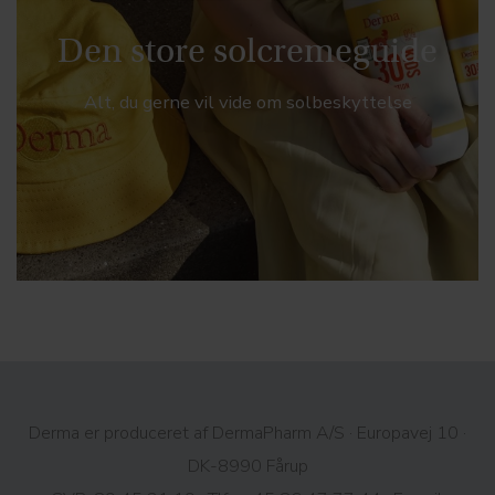
Den store solcremeguide
Alt, du gerne vil vide om solbeskyttelse
Derma er produceret af DermaPharm A/S · Europavej 10 ·
DK-8990 Fårup