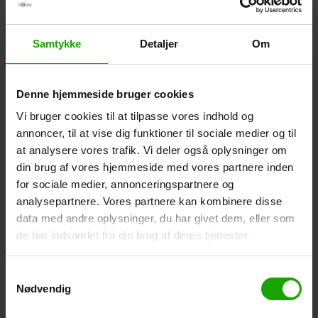
Du opnår altså kun få procents yderligere beskyttelse ved
at gå op i faktor. Men husk, at du først opnår den faktor,
der står på solcremen, når du bruger den rette mængde.
Samtykke
Detaljer
Om
Hvis du bruger mindre, kan du risikere, at solcremen
beskytter langt mindre end faktortallet.
Denne hjemmeside bruger cookies
Læs også: Hvor mange solcreme skal jeg bruge?
Vi bruger cookies til at tilpasse vores indhold og
annoncer, til at vise dig funktioner til sociale medier og til
Sundhedsstyrelsen og Kræftens Bekæmpelse anbefaler
at analysere vores trafik. Vi deler også oplysninger om
faktor 30 til danskere herhjemme med normal hudtype. Har
din brug af vores hjemmeside med vores partnere inden
du ekstra lys og følsom hud, bør du bruge en højere faktor.
for sociale medier, annonceringspartnere og
analysepartnere. Vores partnere kan kombinere disse
Hvilken solfaktor skal jeg bruge i syden?
data med andre oplysninger, du har givet dem, eller som
Rejser du sydpå, hvor UV-indekset er højere end
de har indsamlet fra din brug af deres tjenester.
herhjemme, skal du bruge en høj faktor, gerne 50 eller 50+.
Dvs. du skal vælge en højere faktor, når du fx rejser til
Thailand, Egypten, Tyrkiet, Spanien og andre sydlige
Samtykkevalg
himmelstrøg.
Nødvendig