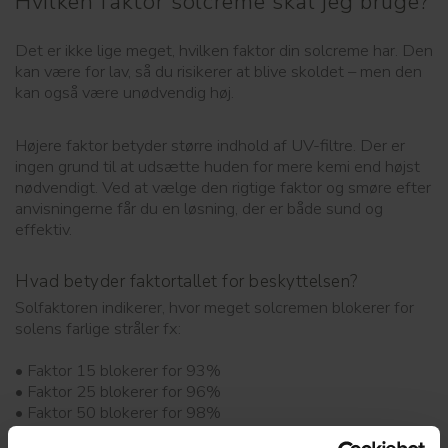
Hvilken faktor solcreme skal jeg bruge?
Det er ikke lige meget, hvilken faktor din solcreme har. Den
kan være for lav, så du risikerer at blive skoldet – men den
kan også være unødvendig høj.
Højere faktor betyder større indhold af UV-filtre. Der er
ingen grund til at udsætte huden for mere kemi end højst
nødvendigt. Ved at vælge den rigtige faktor og smøre efter
anvisningerne får du en løsning, der er både sund og
effektiv.
Hvad betyder faktortallet for beskyttelsen?
Solfaktoren indikerer, hvor meget solcremen blokerer for
solens farlige stråler fx:
• Faktor 15 blokerer for 93%
• Faktor 25 blokerer for 96%
• Faktor 50 blokerer for 98%