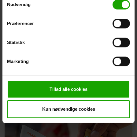
Sådan gør du
Nødvendig
Hent en skraldepose hos livredderne på en af strandene ved
nordkysten
Præferencer
Fyld posen med skrald fra stranden – eller med 30
cigaretskodder
Aflever posen til livredderne, og få gavekort til din Hansens Is
Statistik
og en Derma SUN-minisolcreme udleveret
Marketing
Tillad alle cookies
Kun nødvendige cookies