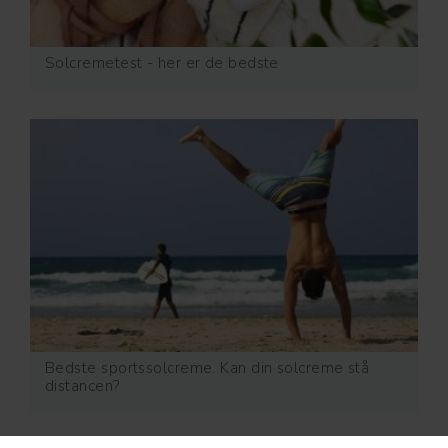
Solcremetest - her er de bedste
Bedste sportssolcreme. Kan din solcreme stå
distancen?