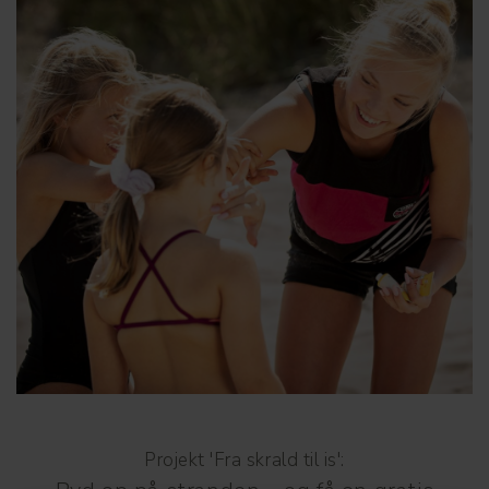
Projekt 'Fra skrald til is':