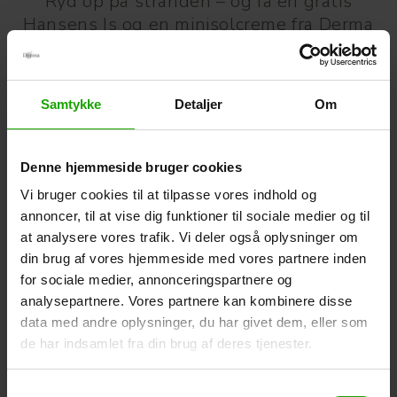
Ryd op på stranden – og få en gratis
Hansens Is og en minisolcreme fra Derma
SUN
Den Nordsjællandske Livredningstjeneste og Hansens Is
står bag projekt ’Fra skrald til is’, som går ud på at opfordre
Samtykke
Detaljer
Om
glade strandgæster til at tage ansvar for naturen og være
med til at rydde op – med en gratis Hansens Is som tak.
Denne hjemmeside bruger cookies
Dét støtter vi i Derma op om ved at donere gratis Derma
Sun-minisolcremer til alle deltagere samt en lille
Vi bruger cookies til at tilpasse vores indhold og
tegneserie om Solhelten Sille til de mindste
annoncer, til at vise dig funktioner til sociale medier og til
skraldesamlere – en bog, der handler om sikkerhed på
at analysere vores trafik. Vi deler også oplysninger om
stranden og i vandet.
din brug af vores hjemmeside med vores partnere inden
for sociale medier, annonceringspartnere og
Vil du være med?
analysepartnere. Vores partnere kan kombinere disse
Du kan bytte skrald til is (og Derma-solcreme) fra uge 28
data med andre oplysninger, du har givet dem, eller som
til slutningen af skolernes sommerferie på 27 forskellige
de har indsamlet fra din brug af deres tjenester.
strande på den sjællandske nordkyst – fra Nivå til Lynæs.
Samtykkevalg