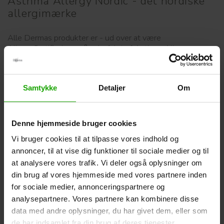
Asthma Allergy Nordic - det nordiske
allergimærke
Alle Dermas produkter er - ud over at være
AllergyCertified - også anbefalet af Asthma Allergy
Nordic*.
Asthma Allergy Nordic er det fælles nordiske astma-
Samtykke
Detaljer
Om
allergimærke, som de tre patientorganisationer: Astma-
Allergi Danmark, Astma och Allergi Förbundet i Sverige og
Norges Astma- og Allergiforbund, står bag. Mærket gør
Denne hjemmeside bruger cookies
det nemt for dig som forbruger at finde de allergivenlige
produkter. Du behøver nemlig kun at kigge efter et og
Vi bruger cookies til at tilpasse vores indhold og
samme allergimærke, uanset om du handler i Danmark,
annoncer, til at vise dig funktioner til sociale medier og til
Sverige eller Norge eller resten af verden.
at analysere vores trafik. Vi deler også oplysninger om
din brug af vores hjemmeside med vores partnere inden
Asthma Allergy Nordic er din garanti for, at eksperter har
for sociale medier, annonceringspartnere og
gennemgået produktets ingrediensliste og vurderet, at det
analysepartnere. Vores partnere kan kombinere disse
ikke indeholder stoffer, der har en særlig risiko for allergi.
data med andre oplysninger, du har givet dem, eller som
Derfor er risikoen – ifølge den nyeste forskning - minimal
de har indsamlet fra din brug af deres tjenester.