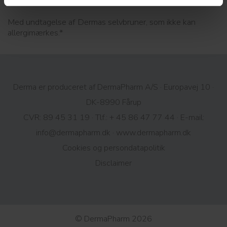
Med undtagelse af Dermas selvbruner, som ikke kan
allergimærkes.*
Derma er produceret af DermaPharm A/S · Europavej 10 ·
DK-8990 Fårup
CVR: 89 45 31 19 · Tlf.:
+ 45 86 47 77 44
· E-mail:
info@dermapharm.dk
·
www.dermapharm.dk
Cookies og persondatapolitik​
Disclaimer
© DermaPharm 2026