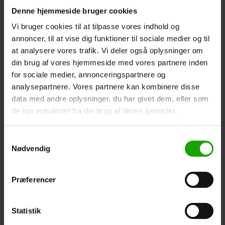
Forebyg allergi - intro
Denne hjemmeside bruger cookies
Stadig flere udvikler allergi over for stoffer, som huden
Vi bruger cookies til at tilpasse vores indhold og
kommer i kontakt med. Også mænd og helt små børn får
annoncer, til at vise dig funktioner til sociale medier og til
hudallergi. Helt nye tal for hudallergi i Europa understreger
at analysere vores trafik. Vi deler også oplysninger om
vigtigheden af, at der kontinuerligt arbejdes med
din brug af vores hjemmeside med vores partnere inden
hudvenlige produkter. For eksempel har hvert femte barn i
for sociale medier, annonceringspartnere og
England kontaktallergi, børn i Danmark får allergi i en tidlig
analysepartnere. Vores partnere kan kombinere disse
alder, og i Portugal har hvert ottende barn i alderen 5-14 år
kontaktallergi. Den gode nyhed er, at hudallergi nemt kan
data med andre oplysninger, du har givet dem, eller som
forebygges.
de har indsamlet fra din brug af deres tjenester.
Læs mere:
Samtykkevalg
Hvordan forebygges hudallergi?
Nødvendig
Hvad er allergi?
Hvordan får jeg kontaktallergi?
Præferencer
Læs også:
Flere og flere får parfumeallergi
(Videncenter for Allergi)
Statistik