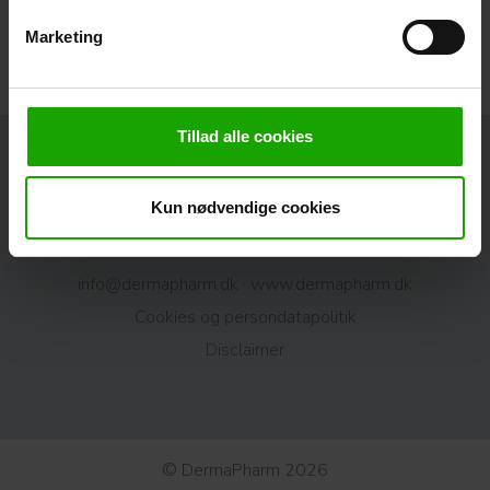
Marketing
Tillad alle cookies
Derma er produceret af DermaPharm A/S · Europavej 10 ·
Kun nødvendige cookies
DK-8990 Fårup
CVR: 89 45 31 19 · Tlf.:
+ 45 86 47 77 44
· E-mail:
info@dermapharm.dk
·
www.dermapharm.dk
Cookies og persondatapolitik​
Disclaimer
© DermaPharm 2026