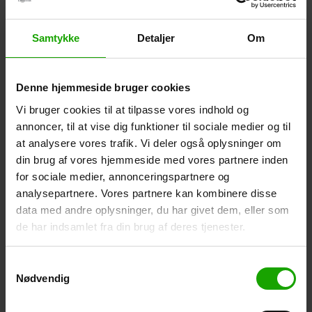
Hvordan får jeg kontaktallergi?
For at udvikle kontaktallergi skal du gentagne gange have
Samtykke
Detaljer
Om
hudkontakt med et stof, der kan give allergi (ikke alle
stoffer kan). Allergifremkaldende stoffer kalder man også
for allergener, det kan fx være parfumestoffer,
Denne hjemmeside bruger cookies
konserveringsmidler eller UV-filtre i solcreme.
Vi bruger cookies til at tilpasse vores indhold og
annoncer, til at vise dig funktioner til sociale medier og til
Alle kan få allergi
at analysere vores trafik. Vi deler også oplysninger om
Hvor mange gange din hud skal udsættes for et allergen,
din brug af vores hjemmeside med vores partnere inden
før du udvikler allergi, er helt individuelt, men det kræver
mindst to gange, før der kommer en reaktion i huden.
for sociale medier, annonceringspartnere og
analysepartnere. Vores partnere kan kombinere disse
data med andre oplysninger, du har givet dem, eller som
Reaktionen kommer ikke med det samme – det kan ske
de har indsamlet fra din brug af deres tjenester.
efter et par timer og op til to døgn efter kontakt. Det
betyder, at det kan være en stor udfordring at finde ud af,
hvad det er, der giver en reaktion, så oplever du
Samtykkevalg
tilbagevendende problemer med udslæt, er det en god idé
Nødvendig
at gå til lægen og blive ordentlig udredt.