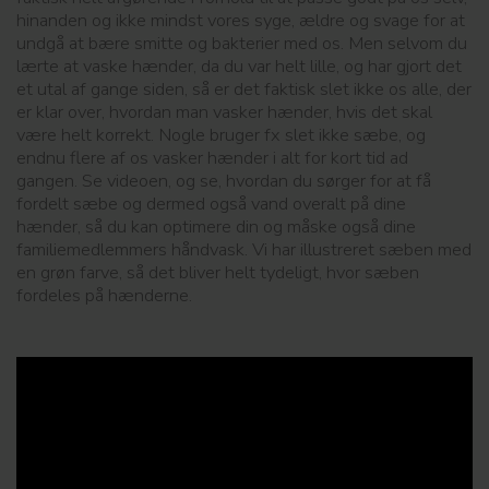
hinanden og ikke mindst vores syge, ældre og svage for at
undgå at bære smitte og bakterier med os. Men selvom du
lærte at vaske hænder, da du var helt lille, og har gjort det
et utal af gange siden, så er det faktisk slet ikke os alle, der
er klar over, hvordan man vasker hænder, hvis det skal
være helt korrekt. Nogle bruger fx slet ikke sæbe, og
endnu flere af os vasker hænder i alt for kort tid ad
gangen. Se videoen, og se, hvordan du sørger for at få
fordelt sæbe og dermed også vand overalt på dine
hænder, så du kan optimere din og måske også dine
familiemedlemmers håndvask. Vi har illustreret sæben med
en grøn farve, så det bliver helt tydeligt, hvor sæben
fordeles på hænderne.
;