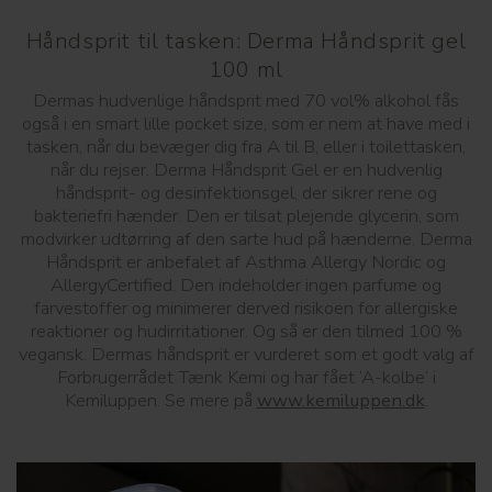
Håndsprit til tasken: Derma Håndsprit gel
100 ml
Dermas hudvenlige håndsprit med 70 vol% alkohol fås
også i en smart lille pocket size, som er nem at have med i
tasken, når du bevæger dig fra A til B, eller i toilettasken,
når du rejser. Derma Håndsprit Gel er en hudvenlig
håndsprit- og desinfektionsgel, der sikrer rene og
bakteriefri hænder. Den er tilsat plejende glycerin, som
modvirker udtørring af den sarte hud på hænderne. Derma
Håndsprit er anbefalet af Asthma Allergy Nordic og
AllergyCertified. Den indeholder ingen parfume og
farvestoffer og minimerer derved risikoen for allergiske
reaktioner og hudirritationer. Og så er den tilmed 100 %
vegansk. Dermas håndsprit er vurderet som et godt valg af
Forbrugerrådet Tænk Kemi og har fået ’A-kolbe’ i
Kemiluppen. Se mere på
www.kemiluppen.dk
.