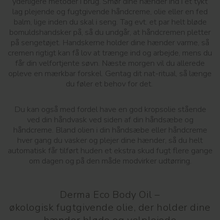
yderligere metoder i brug. Smør dine hænder ind i et tykt
lag plejende og fugtgivende håndcreme, olie eller en fed
balm, lige inden du skal i seng. Tag evt. et par helt bløde
bomuldshandsker på, så du undgår, at håndcremen pletter
på sengetøjet. Handskerne holder dine hænder varme, så
cremen rigtigt kan få lov at trænge ind og arbejde, mens du
får din velfortjente søvn. Næste morgen vil du allerede
opleve en mærkbar forskel. Gentag dit nat-ritual, så længe
du føler et behov for det.
Du kan også med fordel have en god kropsolie stående
ved din håndvask ved siden af din håndsæbe og
håndcreme. Bland olien i din håndsæbe eller håndcreme
hver gang du vasker og plejer dine hænder, så du helt
automatisk får tilført huden et ekstra skud fugt flere gange
om dagen og på den måde modvirker udtørring.
Derma Eco Body Oil –
økologisk fugtgivende olie, der holder dine