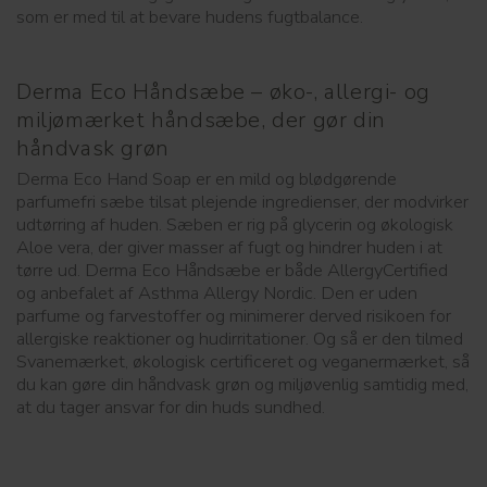
som er med til at bevare hudens fugtbalance.
Derma Eco Håndsæbe – øko-, allergi- og
miljømærket håndsæbe, der gør din
håndvask grøn
Derma Eco Hand Soap er en mild og blødgørende
parfumefri sæbe tilsat plejende ingredienser, der modvirker
udtørring af huden. Sæben er rig på glycerin og økologisk
Aloe vera, der giver masser af fugt og hindrer huden i at
tørre ud. Derma Eco Håndsæbe er både AllergyCertified
og anbefalet af Asthma Allergy Nordic. Den er uden
parfume og farvestoffer og minimerer derved risikoen for
allergiske reaktioner og hudirritationer. Og så er den tilmed
Svanemærket, økologisk certificeret og veganermærket, så
du kan gøre din håndvask grøn og miljøvenlig samtidig med,
at du tager ansvar for din huds sundhed.