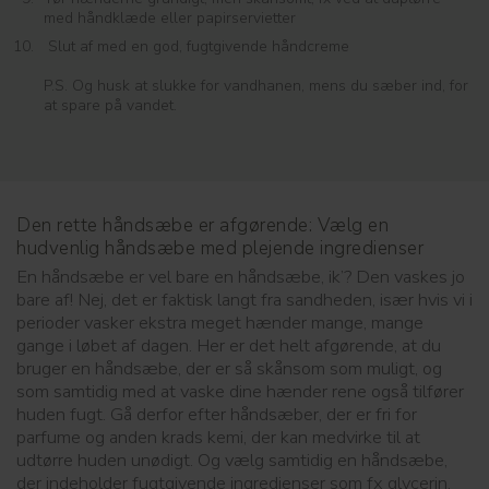
med håndklæde eller papirservietter
Slut af med en god, fugtgivende håndcreme
P.S. Og husk at slukke for vandhanen, mens du sæber ind, for
at spare på vandet.
Den rette håndsæbe er afgørende: Vælg en
hudvenlig håndsæbe med plejende ingredienser
En håndsæbe er vel bare en håndsæbe, ik’? Den vaskes jo
bare af! Nej, det er faktisk langt fra sandheden, især hvis vi i
perioder vasker ekstra meget hænder mange, mange
gange i løbet af dagen. Her er det helt afgørende, at du
bruger en håndsæbe, der er så skånsom som muligt, og
som samtidig med at vaske dine hænder rene også tilfører
huden fugt. Gå derfor efter håndsæber, der er fri for
parfume og anden krads kemi, der kan medvirke til at
udtørre huden unødigt. Og vælg samtidig en håndsæbe,
der indeholder fugtgivende ingredienser som fx glycerin,