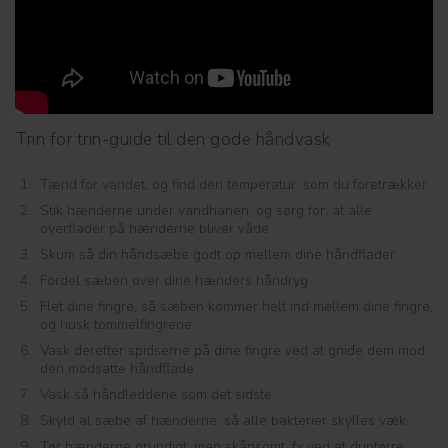
Trin for trin-guide til den gode håndvask
Tænd for vandet, og find den temperatur, som du foretrækker
Stik hænderne under vandhanen, og sørg for, at alle
overflader på hænderne bliver våde
Skum så din håndsæbe godt op mellem dine håndflader
Fordel sæben over dine hænders håndryg
Flet dine fingre, så sæben kommer helt ind mellem dine fingre,
og husk tommelfingrene
Vask derefter spidserne på dine fingre ved at gnide dem mod
den modsatte håndflade
Vask så håndleddene som det sidste
Skyld al sæbe af hænderne, så alle bakterier skylles væk
Tør hænderne grundigt, men skånsomt, fx ved at duptørre