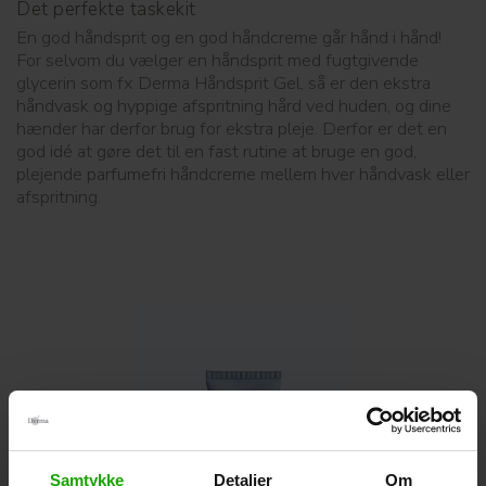
Det perfekte taskekit
En god håndsprit og en god håndcreme går hånd i hånd!
For selvom du vælger en håndsprit med fugtgivende
glycerin som fx Derma Håndsprit Gel, så er den ekstra
håndvask og hyppige afspritning hård ved huden, og dine
hænder har derfor brug for ekstra pleje. Derfor er det en
god idé at gøre det til en fast rutine at bruge en god,
plejende parfumefri håndcreme mellem hver håndvask eller
afspritning.
Samtykke
Detaljer
Om