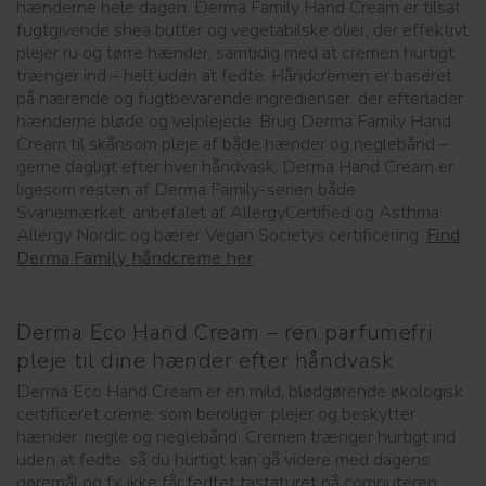
hænderne hele dagen. Derma Family Hand Cream er tilsat
fugtgivende shea butter og vegetabilske olier, der effektivt
plejer ru og tørre hænder, samtidig med at cremen hurtigt
trænger ind – helt uden at fedte. Håndcremen er baseret
på nærende og fugtbevarende ingredienser, der efterlader
hænderne bløde og velplejede. Brug Derma Family Hand
Cream til skånsom pleje af både hænder og neglebånd –
gerne dagligt efter hver håndvask. Derma Hand Cream er
ligesom resten af Derma Family-serien både
Svanemærket, anbefalet af AllergyCertified og Asthma
Allergy Nordic og bærer Vegan Societys certificering.
Find
Derma Family håndcreme her
.
Derma Eco Hand Cream – ren parfumefri
pleje til dine hænder efter håndvask
Derma Eco Hand Cream er en mild, blødgørende økologisk
certificeret creme, som beroliger, plejer og beskytter
hænder, negle og neglebånd. Cremen trænger hurtigt ind
uden at fedte, så du hurtigt kan gå videre med dagens
gøremål og fx ikke får fedtet tastaturet på computeren