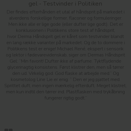
gel - Testvinder i Politiken
Der findes efterhånden et utal af håndsprit på markedet i
alverdens forskellige former, flaconer og formuleringer.
Men ikke alle er lige gode (eller dufter lige godt). Det er
konklusionen i Politikens store test af håndsprit,
hvor Derma Håndsprit gel er kåret som testvinder blandt
en lang række varianter på markedet. Og de to dommere i
Politikens test er enige! Michael René, ekspert i sensorik
og lektor i fødevarevidenskab, siger om Dermas Håndsprit
Gel: ”Min favorit! Dufter ikke af parfume. Tyktflydende
glycerinagtig konsistens. Først klistrer den, men så tørrer
den ud. Virkelig god. God flaske at arbejde med.” Og
kosmetolog Line Lie er enig: ” Den er jeg pjattet med.
Sprittet duft, men ingen mærkelig efterduft. Meget klistret,
men kun indtil den tørrer ind. Plastflasken med trykåbning
fungerer rigtig godt.”