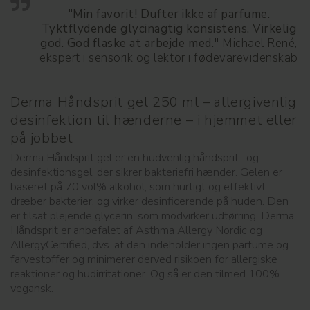
"Min favorit! Dufter ikke af parfume.
Tyktflydende glycinagtig konsistens. Virkelig
god. God flaske at arbejde med."
Michael René,
ekspert i sensorik og lektor i fødevarevidenskab
Derma Håndsprit gel 250 ml – allergivenlig
desinfektion til hænderne – i hjemmet eller
på jobbet
Derma Håndsprit gel er en hudvenlig håndsprit- og
desinfektionsgel, der sikrer bakteriefri hænder. Gelen er
baseret på 70 vol% alkohol, som hurtigt og effektivt
dræber bakterier, og virker desinficerende på huden. Den
er tilsat plejende glycerin, som modvirker udtørring. Derma
Håndsprit er anbefalet af Asthma Allergy Nordic og
AllergyCertified, dvs. at den indeholder ingen parfume og
farvestoffer og minimerer derved risikoen for allergiske
reaktioner og hudirritationer. Og så er den tilmed 100%
vegansk.