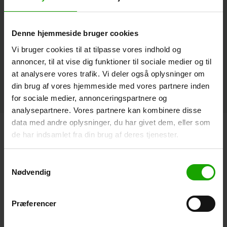
Denne hjemmeside bruger cookies
Vi bruger cookies til at tilpasse vores indhold og
annoncer, til at vise dig funktioner til sociale medier og til
at analysere vores trafik. Vi deler også oplysninger om
Derma Hand Cream
din brug af vores hjemmeside med vores partnere inden
(75 ml)
for sociale medier, annonceringspartnere og
analysepartnere. Vores partnere kan kombinere disse
data med andre oplysninger, du har givet dem, eller som
Fugt, fugt, fugt er, hvad dine hænder har brug for
de har indsamlet fra din brug af deres tjenester.
efter håndvask og håndsprit
En god, nærende og plejende håndcreme er essentiel, når
Samtykkevalg
du ofte vasker hænder eller spritter af. En god håndcreme
Nødvendig
er med til at genoprette hudens fugtbalance, som nemt
bliver slået ud af kurs af hyppig håndvask og brug af
håndsprit – også selvom du har valgt en mild håndsæbe og
Præferencer
en hudvenlig håndsprit med fugtgivende ingredienser. Når
du skal vælge den helt rigtige håndcreme, er det først og