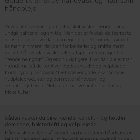
Guide til effektiv håndvask og nænsom
håndpleje
Vi ved alle sammen godt, at vi skal vaske hænder for at
undgå bakterier og smitte. Men det er faktisk de færreste
af os, der ved, hvordan man egentlig helt korrekt gør det,
så man minimerer risikoen for bakterier og smitte mest
muligt. Så hvordan vasker eller afspritter man egentlig
hænderne rigtigt? Og endnu vigtigere: Hvordan plejer man
hænderne, så de forbliver bløde, smukke og velplejede
trods hyppig håndvask? Det kræver gode, skånsomme
hudplejeprodukter og den rette håndvask- og
afspritningsteknik. Netop det har vi samlet lidt tips og
tricks til her.
Sådan vasker du dine hænder korrekt - og
holder
dem rene, bakteriefri og velplejede
Håndvask kan lyde så simpelt og banalt, men håndvask er
faktisk helt afgørende i forhold til at passe godt på os selv,