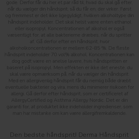
gode. Derfor får du her et par råd til, hvad du skal gå efter,
når du vælger din håndsprit, så du får en, der virker. Først
og fremmest er det ikke ligegyldigt, hvilken alkoholtype din
håndsprit indeholder. Det skal helst være enten ethanol
eller isopropyl. Koncentrationen af alkohol er også
væsentligt for, at alle bakterierne dræbes, når du spritter
af. Gå derfor efter en håndsprit, hvor
alkoholkoncentrationen er mellem 62-85 %. De fleste
håndsprit indeholder 70 vol% alkohol. Koncentrationen kan
dog godt være en anelse lavere, hvis håndspritten er
baseret på isopropyl. Men effekten er ikke det eneste, du
skal være opmærksom på, når du vælger din håndsprit.
Med en allergivenlig håndsprit får du nemlig både dræbt
eventuelle bakterier og vira, mens du minimerer risikoen for
allergi. Gå derfor efter håndsprit, som er certificeret af
AllergyCertified og Asthma Allergy Nordic. Det er din
garanti for, at produktet ikke indeholder ingredienser, som
man har mistanke om kan være allergifremkaldende.
Den bedste håndsprit! Derma Håndsprit