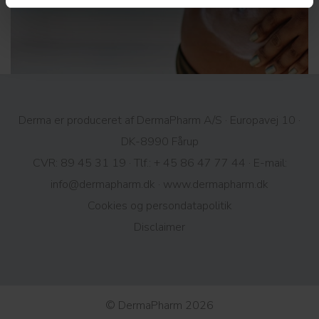
Derma er produceret af DermaPharm A/S · Europavej 10 ·
DK-8990 Fårup
CVR: 89 45 31 19 · Tlf.:
+ 45 86 47 77 44
· E-mail:
info@dermapharm.dk
·
www.dermapharm.dk
Cookies og persondatapolitik​
Disclaimer
© DermaPharm 2026