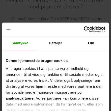
Beskytter Dermas face fluid-solcreme
mod pigmentpletter?
Ja, Derma Supreme Face Fluid SPF50 og SPF30 hjælper
med at forhindre, at eksisterende pigmentpletter bliver
tydeligere, og at nye opstår. Den hjælper også med at
reducere eksisterende pigmentpletter.
Samtykke
Detaljer
Om
Det gør solcremen på to måder:
UVA- og UVB-beskyttelse
Denne hjemmeside bruger cookies
For det første ved at beskytte huden mod UVA- og UVB-
Vi bruger cookies til at tilpasse vores indhold og
stråler. Uanset om pigmentpletter skyldes hormonelle
annoncer, til at vise dig funktioner til sociale medier og til
forandringer eller tidligere solskader, bliver de ofte mere
at analysere vores trafik. Vi deler også oplysninger om
synlige, når de udsættes for UV-stråler. Ved at bruge en
ansigtssolcreme med høj beskyttelse hjælper du med at
din brug af vores hjemmeside med vores partnere inden
skærme huden mod solens stråler.
for sociale medier, annonceringspartnere og
analysepartnere. Vores partnere kan kombinere disse
Niacinamid
data med andre oplysninger, du har givet dem, eller som
For det andet hjælper ansigtssolcremerne fra Derma
de har indsamlet fra din brug af deres tjenester.