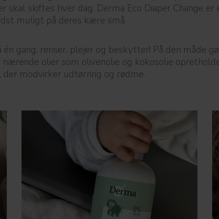
der skal skiftes hver dag. Derma Eco Diaper Change er 
edst muligt på deres kære små.
å én gang: renser, plejer og beskytter! På den måde 
 nærende olier som olivenolie og kokosolie oprethold
, der modvirker udtørring og rødme.