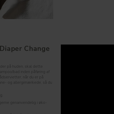
 Diaper Change
;
eder på huden, skal dette
ampoo/bad inden påføring af
servietter, når du er på
vane- og allergimærkede, så du
g.
gerne genanvendelig i øko-