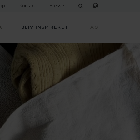
hop
Kontakt
Presse
A
BLIV INSPIRERET
FAQ
ma Eco
 Baby
n
ily
n
preme