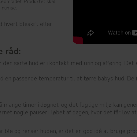
leområdet. Produktet skal
d numse.
 hvert bleskift eller
 råd:
den sarte hud er i kontakt med urin og afføring. Det er
d en passende temperatur til at tørre babys hud. De f
 på mange timer i døgnet, og det fugtige miljø kan gene
arnet nogle pauser i løbet af dagen, hvor det får lov a
er ble og renser huden, er det en god idé at bruge pr