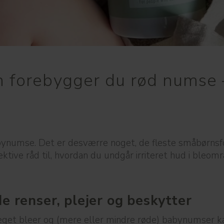
 forebygger du rød numse –
ynumse. Det er desværre noget, de fleste småbørnsfor
fektive råd til, hvordan du undgår irriteret hud i ble
e renser, plejer og beskytter
get bleer og (mere eller mindre røde) babynumser ka