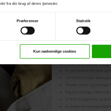
et fra din brug af deres tjenester.
Derma BabyShampoo/Bad Tear-Free
Præferencer
Statistik
(150 ml)
Derma Eco Baby
Kun nødvendige cookies
Derma Eco Baby Diap
Et gennemcertificeret og t
Certificeret både økologisk
Renser, plejer og blødgør
Rig på naturlige, nærende 
0 % fri for parfume og an
A-kolbe af Forbrugerråde