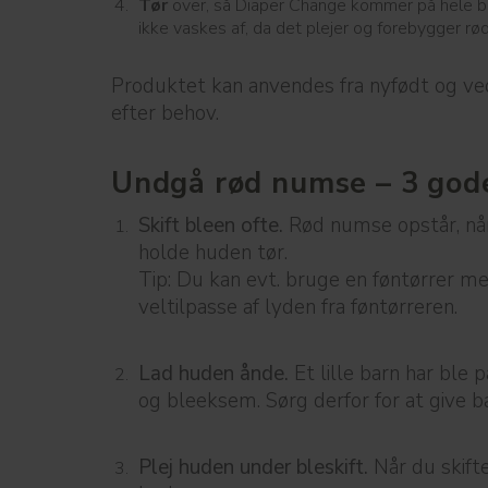
Tør
over, så Diaper Change kommer på hele b
ikke vaskes af, da det plejer og forebygger rø
Produktet kan anvendes fra nyfødt og ved
efter behov.
Undgå rød numse – 3 gode
Skift bleen ofte.
Rød numse opstår, når 
holde huden tør.
Tip: Du kan evt. bruge en føntørrer me
veltilpasse af lyden fra føntørreren.
Lad huden ånde.
Et lille barn har ble
og bleeksem. Sørg derfor for at give b
Plej huden under bleskift.
Når du skift