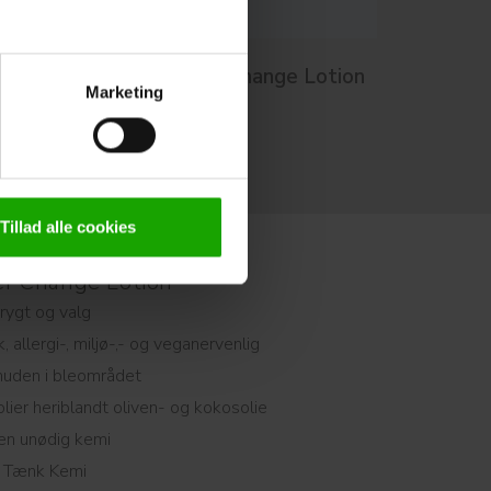
Derma Eco Baby Diaper Change Lotion
Marketing
(250 ml)
Derma Eco Baby
Tillad alle cookies
er Change Lotion
rygt og valg
, allergi-, miljø-,- og veganervenlig
 huden i bleområdet
olier heriblandt oliven- og kokosolie
den unødig kemi
t Tænk Kemi