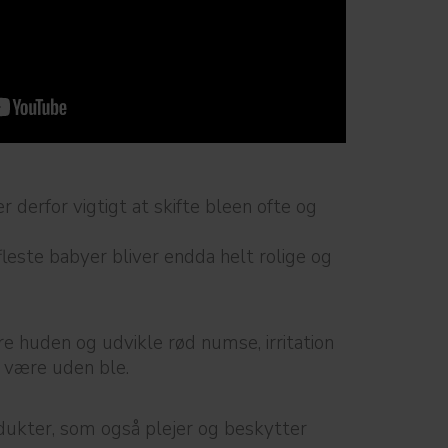
 derfor vigtigt at skifte bleen ofte og
leste babyer bliver endda helt rolige og
re huden og udvikle rød numse, irritation
t være uden ble.
odukter, som også plejer og beskytter