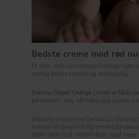
Bedste creme mod rød nums
Et sted, man som nybagt forælder især ik
nemlig ekstra sensitiv og modtagelig.
Dermas Diaper Change Lotion er både certi
parfumefrit valg, når baby skal pusles, pl
Bleskifte cremen fra Derma Eco Baby ha
hverken at bekymre dig om rød barnenums
barns sarte hud i bleområdet, også tager h