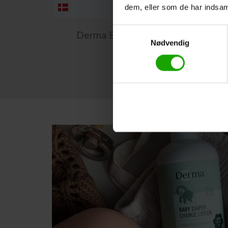
dem, eller som de har indsaml
Samtykkevalg
Derma Eco Babysalve (100 ml)
Nødvendig
Derma Eco Baby