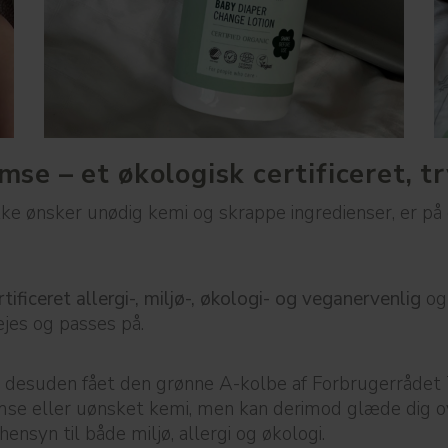
e – et økologisk certificeret, tr
ke ønsker unødig kemi og skrappe ingredienser, er på
ficeret allergi-, miljø-, økologi- og veganervenlig
og 
ejes og passes på.
r desuden fået den grønne A-kolbe af Forbrugerråde
e eller uønsket kemi, men kan derimod glæde dig ove
ensyn til både miljø, allergi og økologi.