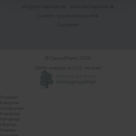
info@dermapharm.dk
·
www.dermapharm.dk
Cookies og persondatapolitik​
Disclaimer
© DermaPharm 2026
Dette website er CO2-neutralt
Produkter
Kategorier
Ansigtspleje
Kropspleje
Håndpleje
Hårpleje
Solpleje
Solcreme