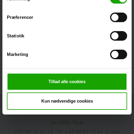
Præferencer
Statistik
Marketing
Udviklet og produceret i
Danmark
Tillad alle cookies
Kun nødvendige cookies
Derma er produceret af DermaPharm A/S · Europavej 10 ·
DK-8990 Fårup
CVR: 89 45 31 19 · Tlf.:
+ 45 86 47 77 44
· E-mail: