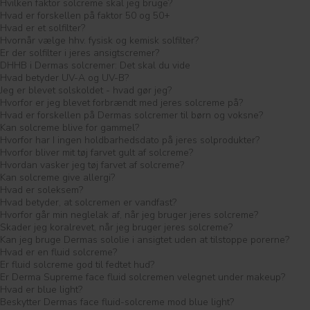
Hvilken faktor solcreme skal jeg bruge?
Hvad er forskellen på faktor 50 og 50+
Hvad er et solfilter?
Hvornår vælge hhv. fysisk og kemisk solfilter?
Er der solfilter i jeres ansigtscremer?
DHHB i Dermas solcremer: Det skal du vide
Hvad betyder UV-A og UV-B?
Jeg er blevet solskoldet - hvad gør jeg?
Hvorfor er jeg blevet forbrændt med jeres solcreme på?
Hvad er forskellen på Dermas solcremer til børn og voksne?
Kan solcreme blive for gammel?
Hvorfor har I ingen holdbarhedsdato på jeres solprodukter?
Hvorfor bliver mit tøj farvet gult af solcreme?
Hvordan vasker jeg tøj farvet af solcreme?
Kan solcreme give allergi?
Hvad er soleksem?
Hvad betyder, at solcremen er vandfast?
Hvorfor går min neglelak af, når jeg bruger jeres solcreme?
Skader jeg koralrevet, når jeg bruger jeres solcreme?
Kan jeg bruge Dermas sololie i ansigtet uden at tilstoppe porerne?
Hvad er en fluid solcreme?
Er fluid solcreme god til fedtet hud?
Er Derma Supreme face fluid solcremen velegnet under makeup?
Hvad er blue light?
Beskytter Dermas face fluid-solcreme mod blue light?