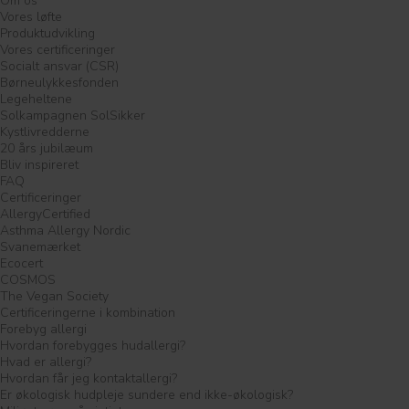
Om os
Vores løfte
Produktudvikling
Vores certificeringer
Socialt ansvar (CSR)
Børneulykkesfonden
Legeheltene
Solkampagnen SolSikker
Kystlivredderne
20 års jubilæum
Bliv inspireret
FAQ
Certificeringer
AllergyCertified
Asthma Allergy Nordic
Svanemærket
Ecocert
COSMOS
The Vegan Society
Certificeringerne i kombination
Forebyg allergi
Hvordan forebygges hudallergi?
Hvad er allergi?
Hvordan får jeg kontaktallergi?
Er økologisk hudpleje sundere end ikke-økologisk?