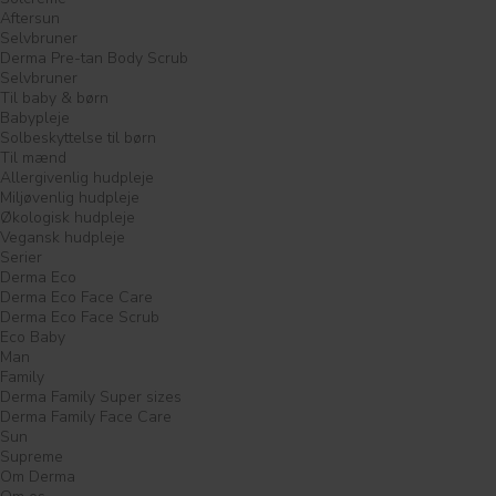
Aftersun
Selvbruner
Derma Pre-tan Body Scrub
Selvbruner
Til baby & børn
Babypleje
Solbeskyttelse til børn
Til mænd
Allergivenlig hudpleje
Miljøvenlig hudpleje
Økologisk hudpleje
Vegansk hudpleje
Serier
Derma Eco
Derma Eco Face Care
Derma Eco Face Scrub
Eco Baby
Man
Family
Derma Family Super sizes
Derma Family Face Care
Sun
Supreme
Om Derma