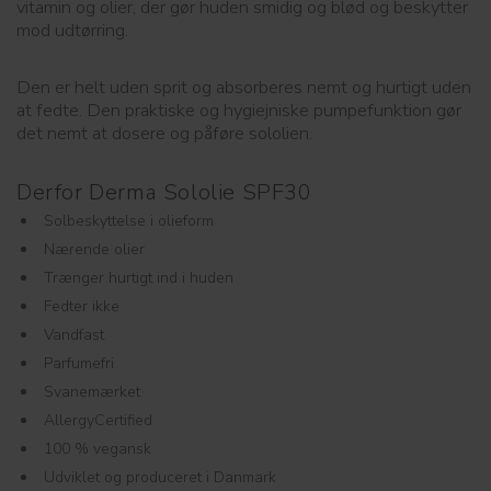
vitamin og olier, der gør huden smidig og blød og beskytter
mod udtørring.
Den er helt uden sprit og absorberes nemt og hurtigt uden
at fedte. Den praktiske og hygiejniske pumpefunktion gør
det nemt at dosere og påføre sololien.
Derfor Derma Sololie SPF30
Solbeskyttelse i olieform
Nærende olier
Trænger hurtigt ind i huden
Fedter ikke
Vandfast
Parfumefri
Svanemærket
AllergyCertified
100 % vegansk
Udviklet og produceret i Danmark