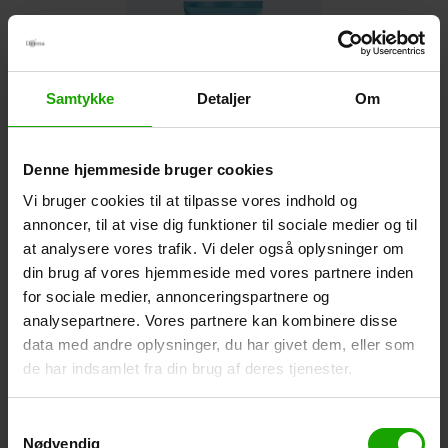
Samtykke
Detaljer
Om
Denne hjemmeside bruger cookies
Vi bruger cookies til at tilpasse vores indhold og
annoncer, til at vise dig funktioner til sociale medier og til
at analysere vores trafik. Vi deler også oplysninger om
Derma After Sun
din brug af vores hjemmeside med vores partnere inden
Lotion (200 ml)
for sociale medier, annonceringspartnere og
analysepartnere. Vores partnere kan kombinere disse
data med andre oplysninger, du har givet dem, eller som
de har indsamlet fra din brug af deres tjenester.
Samtykkevalg
Nødvendig