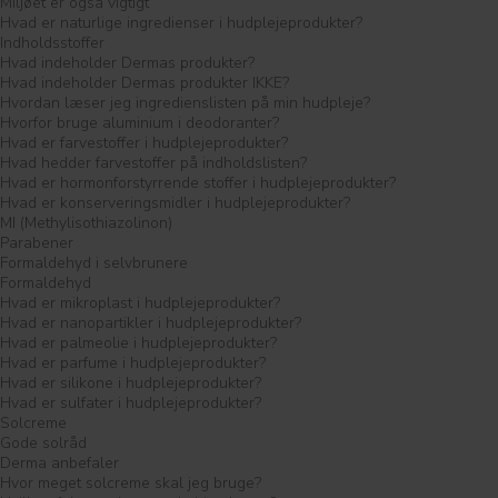
Miljøet er også vigtigt
Hvad er naturlige ingredienser i hudplejeprodukter?
Indholdsstoffer
Hvad indeholder Dermas produkter?
Hvad indeholder Dermas produkter IKKE?
Hvordan læser jeg ingredienslisten på min hudpleje?
Hvorfor bruge aluminium i deodoranter?
Hvad er farvestoffer i hudplejeprodukter?
Hvad hedder farvestoffer på indholdslisten?
Hvad er hormonforstyrrende stoffer i hudplejeprodukter?
Hvad er konserveringsmidler i hudplejeprodukter?
MI (Methylisothiazolinon)
Parabener
Formaldehyd i selvbrunere
Formaldehyd
Hvad er mikroplast i hudplejeprodukter?
Hvad er nanopartikler i hudplejeprodukter?
Hvad er palmeolie i hudplejeprodukter?
Hvad er parfume i hudplejeprodukter?
Hvad er silikone i hudplejeprodukter?
Hvad er sulfater i hudplejeprodukter?
Solcreme
Gode solråd
Derma anbefaler
Hvor meget solcreme skal jeg bruge?