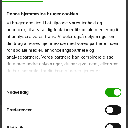
Udviklet og produceret i
Danmark
Denne hjemmeside bruger cookies
Vi bruger cookies til at tilpasse vores indhold og
annoncer, til at vise dig funktioner til sociale medier og til
at analysere vores trafik. Vi deler også oplysninger om
Derma er produceret af DermaPharm A/S · Europavej 10 ·
din brug af vores hjemmeside med vores partnere inden
DK-8990 Fårup
for sociale medier, annonceringspartnere og
CVR: 89 45 31 19 · Tlf.:
+ 45 86 47 77 44
· E-mail:
analysepartnere. Vores partnere kan kombinere disse
data med andre oplysninger, du har givet dem, eller som
info@dermapharm.dk
·
www.dermapharm.dk
de har indsamlet fra din brug af deres tjenester.
Cookies og persondatapolitik​
Disclaimer
Samtykkevalg
Nødvendig
Præferencer
© DermaPharm 2026
Dette website er CO2-neutralt
Statistik