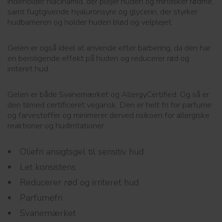
indeholder niacinamid, der plejer huden og mindsker rødme,
samt fugtgivende hyaluronsyre og glycerin, der styrker
hudbarrieren og holder huden blød og velplejet.
Gelen er også ideel at anvende efter barbering, da den har
en beroligende effekt på huden og reducerer rød og
irriteret hud.
Gelen er både Svanemærket og AllergyCertified. Og så er
den tilmed certificeret vegansk. Den er helt fri for parfume
og farvestoffer og minimerer derved risikoen for allergiske
reaktioner og hudirritationer.
Oliefri ansigtsgel til sensitiv hud
Let konsistens
Reducerer rød og irriteret hud
Parfumefri
Svanemærket