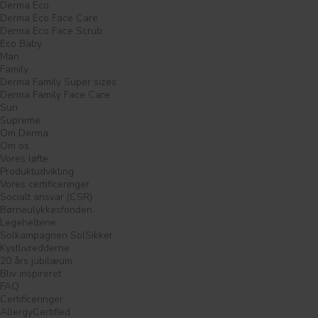
Derma Eco
Derma Eco Face Care
Derma Eco Face Scrub
Eco Baby
Man
Family
Derma Family Super sizes
Derma Family Face Care
Sun
Supreme
Om Derma
Om os
Vores løfte
Produktudvikling
Vores certificeringer
Socialt ansvar (CSR)
Børneulykkesfonden
Legeheltene
Solkampagnen SolSikker
Kystlivredderne
20 års jubilæum
Bliv inspireret
FAQ
Certificeringer
AllergyCertified