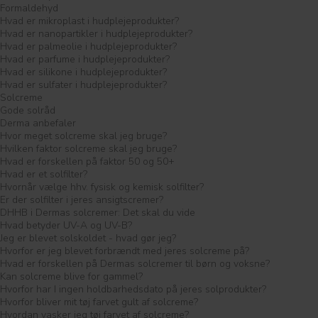
Formaldehyd
Hvad er mikroplast i hudplejeprodukter?
Hvad er nanopartikler i hudplejeprodukter?
Hvad er palmeolie i hudplejeprodukter?
Hvad er parfume i hudplejeprodukter?
Hvad er silikone i hudplejeprodukter?
Hvad er sulfater i hudplejeprodukter?
Solcreme
Gode solråd
Derma anbefaler
Hvor meget solcreme skal jeg bruge?
Hvilken faktor solcreme skal jeg bruge?
Hvad er forskellen på faktor 50 og 50+
Hvad er et solfilter?
Hvornår vælge hhv. fysisk og kemisk solfilter?
Er der solfilter i jeres ansigtscremer?
DHHB i Dermas solcremer: Det skal du vide
Hvad betyder UV-A og UV-B?
Jeg er blevet solskoldet - hvad gør jeg?
Hvorfor er jeg blevet forbrændt med jeres solcreme på?
Hvad er forskellen på Dermas solcremer til børn og voksne?
Kan solcreme blive for gammel?
Hvorfor har I ingen holdbarhedsdato på jeres solprodukter?
Hvorfor bliver mit tøj farvet gult af solcreme?
Hvordan vasker jeg tøj farvet af solcreme?