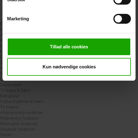
Marketing
Produkter
Kategorier
Ansigtspleje
Kropspleje
Håndpleje
Tillad alle cookies
Hårpleje
Solpleje
Solcreme
Kun nødvendige cookies
Aftersun
Selvbruner
Derma Pre-tan Body Scrub
Selvbruner
Til baby & børn
Babypleje
Solbeskyttelse til børn
Til mænd
Allergivenlig hudpleje
Miljøvenlig hudpleje
Økologisk hudpleje
Vegansk hudpleje
Serier