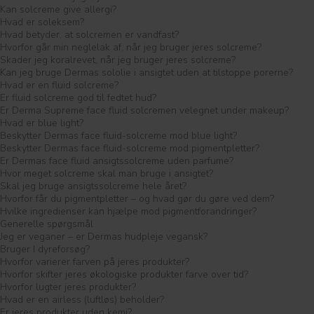
Kan solcreme give allergi?
Hvad er soleksem?
Hvad betyder, at solcremen er vandfast?
Hvorfor går min neglelak af, når jeg bruger jeres solcreme?
Skader jeg koralrevet, når jeg bruger jeres solcreme?
Kan jeg bruge Dermas sololie i ansigtet uden at tilstoppe porerne?
Hvad er en fluid solcreme?
Er fluid solcreme god til fedtet hud?
Er Derma Supreme face fluid solcremen velegnet under makeup?
Hvad er blue light?
Beskytter Dermas face fluid-solcreme mod blue light?
Beskytter Dermas face fluid-solcreme mod pigmentpletter?
Er Dermas face fluid ansigtssolcreme uden parfume?
Hvor meget solcreme skal man bruge i ansigtet?
Skal jeg bruge ansigtssolcreme hele året?
Hvorfor får du pigmentpletter – og hvad gør du gøre ved dem?
Hvilke ingredienser kan hjælpe mod pigmentforandringer?
Generelle spørgsmål
Jeg er veganer – er Dermas hudpleje vegansk?
Bruger I dyreforsøg?
Hvorfor varierer farven på jeres produkter?
Hvorfor skifter jeres økologiske produkter farve over tid?
Hvorfor lugter jeres produkter?
Hvad er en airless (luftløs) beholder?
Er jeres produkter uden kemi?