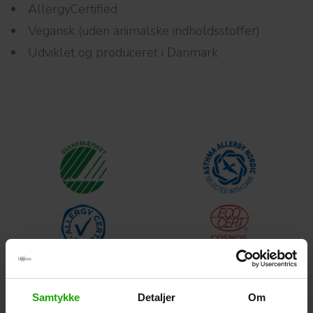
AllergyCertified
Vegansk (uden animalske indholdsstoffer)
Udviklet og produceret i Danmark
Samtykke
Detaljer
Om