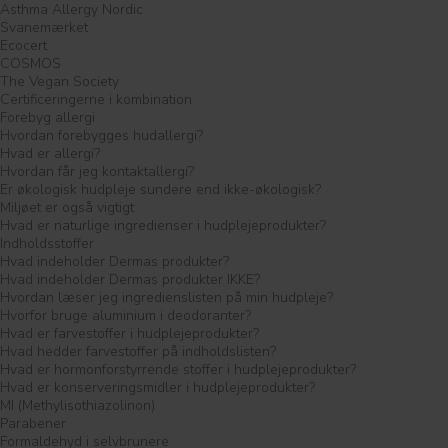
Asthma Allergy Nordic
Svanemærket
Ecocert
COSMOS
The Vegan Society
Certificeringerne i kombination
Forebyg allergi
Hvordan forebygges hudallergi?
Hvad er allergi?
Hvordan får jeg kontaktallergi?
Er økologisk hudpleje sundere end ikke-økologisk?
Miljøet er også vigtigt
Hvad er naturlige ingredienser i hudplejeprodukter?
Indholdsstoffer
Hvad indeholder Dermas produkter?
Hvad indeholder Dermas produkter IKKE?
Hvordan læser jeg ingredienslisten på min hudpleje?
Hvorfor bruge aluminium i deodoranter?
Hvad er farvestoffer i hudplejeprodukter?
Hvad hedder farvestoffer på indholdslisten?
Hvad er hormonforstyrrende stoffer i hudplejeprodukter?
Hvad er konserveringsmidler i hudplejeprodukter?
MI (Methylisothiazolinon)
Parabener
Formaldehyd i selvbrunere