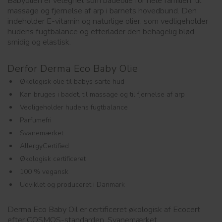
Babyolien er velegnet som badeolie for hele familien, til
massage og fjernelse af arp i barnets hovedbund. Den
indeholder E-vitamin og naturlige olier, som vedligeholder
hudens fugtbalance og efterlader den behagelig blød,
smidig og elastisk.
Derfor Derma Eco Baby Olie
Økologisk olie til babys sarte hud
Kan bruges i badet, til massage og til fjernelse af arp
Vedligeholder hudens fugtbalance
Parfumefri
Svanemærket
AllergyCertified
Økologisk certificeret
100 % vegansk
Udviklet og produceret i Danmark
Derma Eco Baby Oil er certificeret økologisk af Ecocert
efter COSMOS-standarden, Svanemærket,