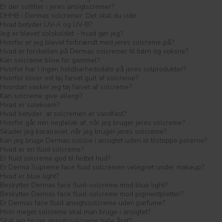
Er der solfilter i jeres ansigtscremer?
DHHB i Dermas solcremer: Det skal du vide
Hvad betyder UV-A og UV-B?
Jeg er blevet solskoldet - hvad gør jeg?
Hvorfor er jeg blevet forbrændt med jeres solcreme på?
Hvad er forskellen på Dermas solcremer til børn og voksne?
Kan solcreme blive for gammel?
Hvorfor har I ingen holdbarhedsdato på jeres solprodukter?
Hvorfor bliver mit tøj farvet gult af solcreme?
Hvordan vasker jeg tøj farvet af solcreme?
Kan solcreme give allergi?
Hvad er soleksem?
Hvad betyder, at solcremen er vandfast?
Hvorfor går min neglelak af, når jeg bruger jeres solcreme?
Skader jeg koralrevet, når jeg bruger jeres solcreme?
Kan jeg bruge Dermas sololie i ansigtet uden at tilstoppe porerne?
Hvad er en fluid solcreme?
Er fluid solcreme god til fedtet hud?
Er Derma Supreme face fluid solcremen velegnet under makeup?
Hvad er blue light?
Beskytter Dermas face fluid-solcreme mod blue light?
Beskytter Dermas face fluid-solcreme mod pigmentpletter?
Er Dermas face fluid ansigtssolcreme uden parfume?
Hvor meget solcreme skal man bruge i ansigtet?
Skal jeg bruge ansigtssolcreme hele året?