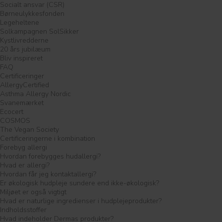
Socialt ansvar (CSR)
Børneulykkesfonden
Legeheltene
Solkampagnen SolSikker
Kystlivredderne
20 års jubilæum
Bliv inspireret
FAQ
Certificeringer
AllergyCertified
Asthma Allergy Nordic
Svanemærket
Ecocert
COSMOS
The Vegan Society
Certificeringerne i kombination
Forebyg allergi
Hvordan forebygges hudallergi?
Hvad er allergi?
Hvordan får jeg kontaktallergi?
Er økologisk hudpleje sundere end ikke-økologisk?
Miljøet er også vigtigt
Hvad er naturlige ingredienser i hudplejeprodukter?
Indholdsstoffer
Hvad indeholder Dermas produkter?