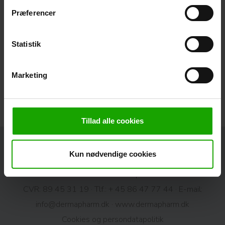
Præferencer
Statistik
Marketing
Udviklet og produceret i
Danmark
Tillad alle cookies
Kun nødvendige cookies
Derma er produceret af DermaPharm A/S · Europavej 10 ·
DK-8990 Fårup
CVR: 89 45 31 19 · Tlf.:
+ 45 86 47 77 44
· E-mail:
info@dermapharm.dk
·
www.dermapharm.dk
Cookies og persondatapolitik​