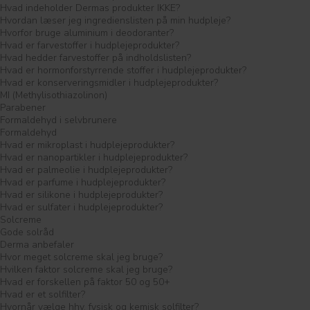
Hvad indeholder Dermas produkter IKKE?
Hvordan læser jeg ingredienslisten på min hudpleje?
Hvorfor bruge aluminium i deodoranter?
Hvad er farvestoffer i hudplejeprodukter?
Hvad hedder farvestoffer på indholdslisten?
Hvad er hormonforstyrrende stoffer i hudplejeprodukter?
Hvad er konserveringsmidler i hudplejeprodukter?
MI (Methylisothiazolinon)
Parabener
Formaldehyd i selvbrunere
Formaldehyd
Hvad er mikroplast i hudplejeprodukter?
Hvad er nanopartikler i hudplejeprodukter?
Hvad er palmeolie i hudplejeprodukter?
Hvad er parfume i hudplejeprodukter?
Hvad er silikone i hudplejeprodukter?
Hvad er sulfater i hudplejeprodukter?
Solcreme
Gode solråd
Derma anbefaler
Hvor meget solcreme skal jeg bruge?
Hvilken faktor solcreme skal jeg bruge?
Hvad er forskellen på faktor 50 og 50+
Hvad er et solfilter?
Hvornår vælge hhv. fysisk og kemisk solfilter?