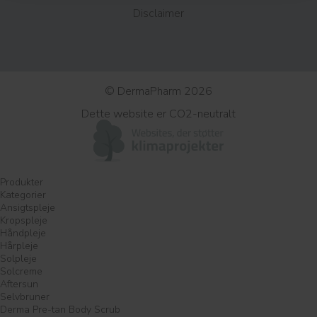
Disclaimer
© DermaPharm 2026
Dette website er CO2-neutralt
Produkter
Kategorier
Ansigtspleje
Kropspleje
Håndpleje
Hårpleje
Solpleje
Solcreme
Aftersun
Selvbruner
Derma Pre-tan Body Scrub