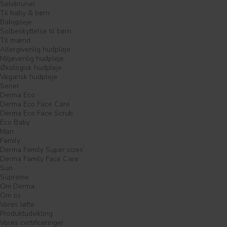
Selvbruner
Til baby & børn
Babypleje
Solbeskyttelse til børn
Til mænd
Allergivenlig hudpleje
Miljøvenlig hudpleje
Økologisk hudpleje
Vegansk hudpleje
Serier
Derma Eco
Derma Eco Face Care
Derma Eco Face Scrub
Eco Baby
Man
Family
Derma Family Super sizes
Derma Family Face Care
Sun
Supreme
Om Derma
Om os
Vores løfte
Produktudvikling
Vores certificeringer