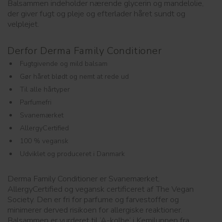
Balsammen indeholder nærende glycerin og mandelolie,
der giver fugt og pleje og efterlader håret sundt og
velplejet.
Derfor Derma Family Conditioner
Fugtgivende og mild balsam
Gør håret blødt og nemt at rede ud
Til alle hårtyper
Parfumefri
Svanemærket
AllergyCertified
100 % vegansk
Udviklet og produceret i Danmark
Derma Family Conditioner er Svanemærket,
AllergyCertified og vegansk certificeret af The Vegan
Society. Den er fri for parfume og farvestoffer og
minimerer derved risikoen for allergiske reaktioner.
Balsammen er vurderet til ’A-kolbe’ i Kemiluppen fra