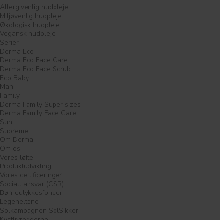
Allergivenlig hudpleje
Miljøvenlig hudpleje
Økologisk hudpleje
Vegansk hudpleje
Serier
Derma Eco
Derma Eco Face Care
Derma Eco Face Scrub
Eco Baby
Man
Family
Derma Family Super sizes
Derma Family Face Care
Sun
Supreme
Om Derma
Om os
Vores løfte
Produktudvikling
Vores certificeringer
Socialt ansvar (CSR)
Børneulykkesfonden
Legeheltene
Solkampagnen SolSikker
Kystlivredderne