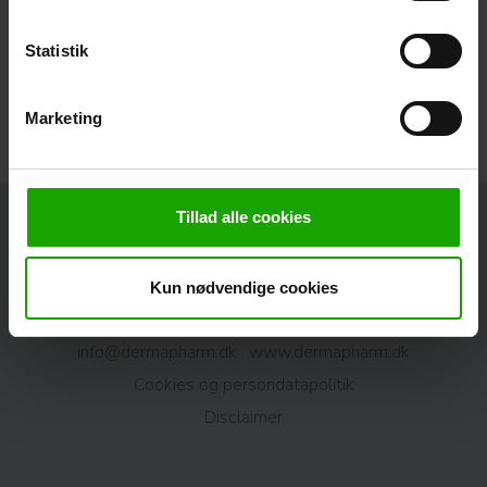
Statistik
Udviklet og produceret i
Marketing
Danmark
Tillad alle cookies
Derma er produceret af DermaPharm A/S · Europavej 10 ·
DK-8990 Fårup
Kun nødvendige cookies
CVR: 89 45 31 19 · Tlf.:
+ 45 86 47 77 44
· E-mail:
info@dermapharm.dk
·
www.dermapharm.dk
Cookies og persondatapolitik​
Disclaimer