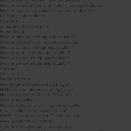
Hvad hedder farvestoffer på indholdslisten?
Hvad er hormonforstyrrende stoffer i hudplejeprodukter?
Hvad er konserveringsmidler i hudplejeprodukter?
MI (Methylisothiazolinon)
Parabener
Formaldehyd i selvbrunere
Formaldehyd
Hvad er mikroplast i hudplejeprodukter?
Hvad er nanopartikler i hudplejeprodukter?
Hvad er palmeolie i hudplejeprodukter?
Hvad er parfume i hudplejeprodukter?
Hvad er silikone i hudplejeprodukter?
Hvad er sulfater i hudplejeprodukter?
Solcreme
Gode solråd
Derma anbefaler
Hvor meget solcreme skal jeg bruge?
Hvilken faktor solcreme skal jeg bruge?
Hvad er forskellen på faktor 50 og 50+
Hvad er et solfilter?
Hvornår vælge hhv. fysisk og kemisk solfilter?
Er der solfilter i jeres ansigtscremer?
DHHB i Dermas solcremer: Det skal du vide
Hvad betyder UV-A og UV-B?
Jeg er blevet solskoldet - hvad gør jeg?