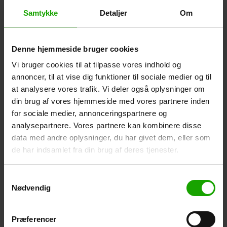
Samtykke
Detaljer
Om
Denne hjemmeside bruger cookies
Derma Shower Gel
Derma Hand Cream
Vi bruger cookies til at tilpasse vores indhold og
(200 ml)
(75 ml)
annoncer, til at vise dig funktioner til sociale medier og til
at analysere vores trafik. Vi deler også oplysninger om
din brug af vores hjemmeside med vores partnere inden
for sociale medier, annonceringspartnere og
analysepartnere. Vores partnere kan kombinere disse
data med andre oplysninger, du har givet dem, eller som
de har indsamlet fra din brug af deres tjenester.
Samtykkevalg
Nødvendig
Præferencer