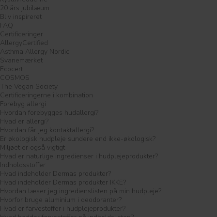
20 års jubilæum
Bliv inspireret
FAQ
Certificeringer
AllergyCertified
Asthma Allergy Nordic
Svanemærket
Ecocert
COSMOS
The Vegan Society
Certificeringerne i kombination
Forebyg allergi
Hvordan forebygges hudallergi?
Hvad er allergi?
Hvordan får jeg kontaktallergi?
Er økologisk hudpleje sundere end ikke-økologisk?
Miljøet er også vigtigt
Hvad er naturlige ingredienser i hudplejeprodukter?
Indholdsstoffer
Hvad indeholder Dermas produkter?
Hvad indeholder Dermas produkter IKKE?
Hvordan læser jeg ingredienslisten på min hudpleje?
Hvorfor bruge aluminium i deodoranter?
Hvad er farvestoffer i hudplejeprodukter?