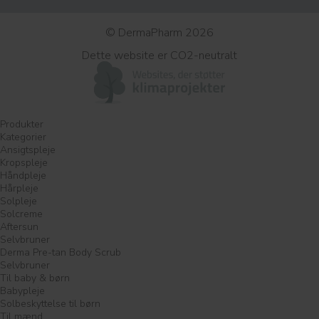
© DermaPharm 2026
Dette website er CO2-neutralt
Produkter
Kategorier
Ansigtspleje
Kropspleje
Håndpleje
Hårpleje
Solpleje
Solcreme
Aftersun
Selvbruner
Derma Pre-tan Body Scrub
Selvbruner
Til baby & børn
Babypleje
Solbeskyttelse til børn
Til mænd