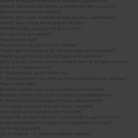
Hvorfor er jeg blevet forbrændt med jeres solcreme på?
Hvad er forskellen på Dermas solcremer til børn og voksne?
Kan solcreme blive for gammel?
Hvorfor har I ingen holdbarhedsdato på jeres solprodukter?
Hvorfor bliver mit tøj farvet gult af solcreme?
Hvordan vasker jeg tøj farvet af solcreme?
Kan solcreme give allergi?
Hvad er soleksem?
Hvad betyder, at solcremen er vandfast?
Hvorfor går min neglelak af, når jeg bruger jeres solcreme?
Skader jeg koralrevet, når jeg bruger jeres solcreme?
Kan jeg bruge Dermas sololie i ansigtet uden at tilstoppe porerne?
Hvad er en fluid solcreme?
Er fluid solcreme god til fedtet hud?
Er Derma Supreme face fluid solcremen velegnet under makeup?
Hvad er blue light?
Beskytter Dermas face fluid-solcreme mod blue light?
Beskytter Dermas face fluid-solcreme mod pigmentpletter?
Er Dermas face fluid ansigtssolcreme uden parfume?
Hvor meget solcreme skal man bruge i ansigtet?
Skal jeg bruge ansigtssolcreme hele året?
Hvorfor får du pigmentpletter – og hvad gør du gøre ved dem?
Hvilke ingredienser kan hjælpe mod pigmentforandringer?
Generelle spørgsmål
Jeg er veganer – er Dermas hudpleje vegansk?